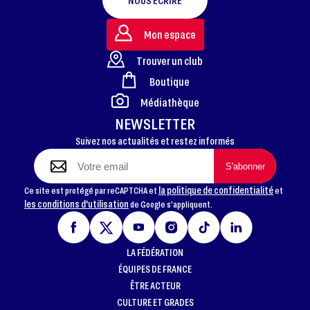
NOUS ÉCRIRE
Mon espace
Trouver un club
Boutique
FOOTER
Médiathèque
NEWSLETTER
Suivez nos actualités et restez informés
la politique de confidentialité
Ce site est protégé par reCAPTCHA et
et
les conditions d'utilisation
de Google s'appliquent.
LA FÉDÉRATION
ÉQUIPES DE FRANCE
ÊTRE ACTEUR
CULTURE ET GRADES