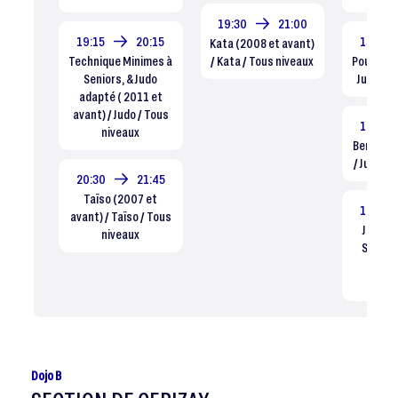
19:30
21:00
19:15
20:15
15:45
Kata (2008 et avant)
Technique Minimes à
/ Kata / Tous niveaux
Poussins
Seniors, & Judo
Judo / T
adapté ( 2011 et
avant) / Judo / Tous
17:00
niveaux
Benjamin
/ Judo / 
20:30
21:45
Taïso (2007 et
18:30
avant) / Taïso / Tous
Judo +,
niveaux
Seniors
avant)
Comp
Dojo B