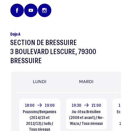
Dojo A
SECTION DE BRESSUIRE
3 BOULEVARD LESCURE, 79300
BRESSUIRE
LUNDI
MARDI
MER
18:00
19:00
19:30
21:00
14:30
Poussins/Benjamins
Jiu-Jitsu Brésilien
Ecole de
(2014/15 et
(2008 et avant) / Ne-
le 30
2012/13) / Judo /
Waza / Tous niveaux
2016/17
Tous niveaux
Tous