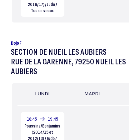
2016/17) / Judo /
Tous niveaux
Dojo F
SECTION DE NUEIL LES AUBIERS
RUE DE LA GARENNE, 79250 NUEIL LES
AUBIERS
LUNDI
MARDI
MER
18:45
19:45
Poussins/Benjamins
(2014/15 et
2012/13) / Judo /