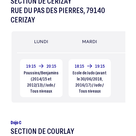
SECTION DE CERIZAY
RUE DU PAS DES PIERRES, 79140
CERIZAY
LUNDI
MARDI
MER
19:15
20:15
18:15
19:15
Poussins/Benjamins
Ecole de Judo (avant
(2014/15 et
le 30/06/2018,
2012/13) / Judo /
2016/17) / Judo /
Tous niveaux
Tous niveaux
Dojo C
SECTION DE COURLAY