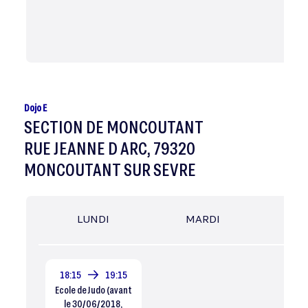
Dojo E
SECTION DE MONCOUTANT
RUE JEANNE D ARC, 79320
MONCOUTANT SUR SEVRE
LUNDI
MARDI
MER
18:15
19:15
Ecole de Judo (avant
le 30/06/2018,