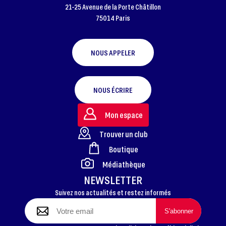
21-25 Avenue de la Porte Châtillon
75014 Paris
NOUS APPELER
NOUS ÉCRIRE
Mon espace
Trouver un club
Boutique
FOOTER
Médiathèque
NEWSLETTER
Suivez nos actualités et restez informés