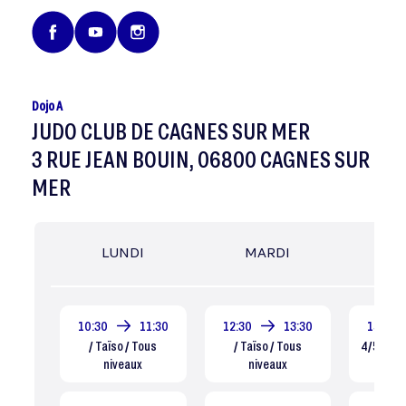
Dojo A
JUDO CLUB DE CAGNES SUR MER
3 RUE JEAN BOUIN, 06800 CAGNES SUR
MER
LUNDI
MARDI
MER
10:30
11:30
12:30
13:30
15:30
/ Taïso / Tous
/ Taïso / Tous
4/5 ANS /
niveaux
niveaux
ni