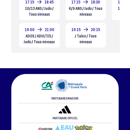
17:15
18:45
17:15
18:30
17:15
10/13 ANS / Judo /
6/9 ANS / Judo / Tous
10/13 A
Tous niveaux
niveaux
Tous
19:00
21:00
19:15
20:15
ADOS / ADULTES /
/ Taïso / Tous
Judo / Tous niveaux
niveaux
PARTENAIRES MAJEURS
PARTENAIRE OFFICIEL