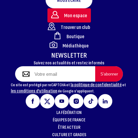
NOUS ÉCRIRE
Mon espace
Trouver un club
Boutique
FOOTER
Médiathèque
NEWSLETTER
Suivez nos actualités et restez informés
la politique de confidentialité
Ce site est protégé par reCAPTCHA et
et
les conditions d'utilisation
de Google s'appliquent.
LA FÉDÉRATION
ÉQUIPES DE FRANCE
ÊTRE ACTEUR
CULTURE ET GRADES