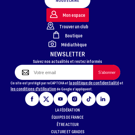
NOUS ÉCRIRE
Mon espace
Trouver un club
Boutique
FOOTER
Médiathèque
NEWSLETTER
Suivez nos actualités et restez informés
la politique de confidentialité
Ce site est protégé par reCAPTCHA et
et
les conditions d'utilisation
de Google s'appliquent.
LA FÉDÉRATION
ÉQUIPES DE FRANCE
ÊTRE ACTEUR
CULTURE ET GRADES