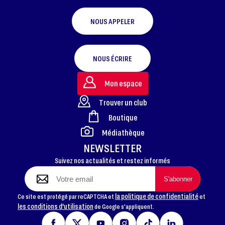
NOUS APPELER
NOUS ÉCRIRE
Mon espace
Trouver un club
Boutique
FOOTER
Médiathèque
NEWSLETTER
Suivez nos actualités et restez informés
la politique de confidentialité
Ce site est protégé par reCAPTCHA et
et
les conditions d'utilisation
de Google s'appliquent.