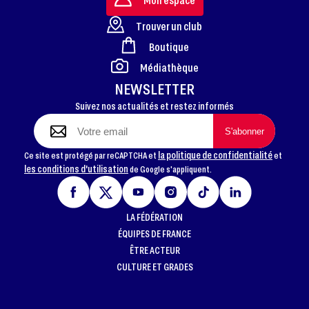
Trouver un club
Boutique
FOOTER
Médiathèque
NEWSLETTER
Suivez nos actualités et restez informés
la politique de confidentialité
Ce site est protégé par reCAPTCHA et
et
les conditions d'utilisation
de Google s'appliquent.
LA FÉDÉRATION
ÉQUIPES DE FRANCE
ÊTRE ACTEUR
CULTURE ET GRADES