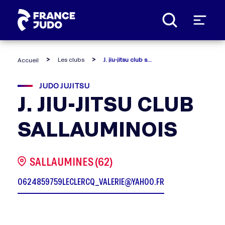
Panneau de gestion des cookies
Les clubs
J. jiu-jitsu club sallauminois
Accueil
JUDO JUJITSU
J. JIU-JITSU CLUB
SALLAUMINOIS
SALLAUMINES (62)
0624859759
LECLERCQ_VALERIE@YAHOO.FR