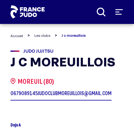
Panneau de gestion des cookies
Les clubs
J c moreuillois
Accueil
JUDO JUJITSU
J C MOREUILLOIS
MOREUIL (80)
0679089145
JUDOCLUBMOREUILLOIS@GMAIL.COM
Dojo A