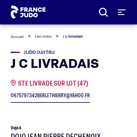
Panneau de gestion des cookies
Les clubs
J c livradais
Accueil
JUDO JUJITSU
J C LIVRADAIS
STE LIVRADE SUR LOT (47)
0675797342
BERLETHIERRY@YAHOO.FR
Dojo A
DOJO JEAN PIERRE DECHENOIX