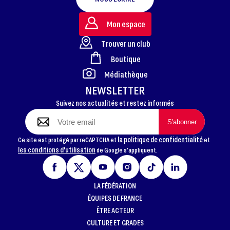
Mon espace
Trouver un club
Boutique
FOOTER
Médiathèque
NEWSLETTER
Suivez nos actualités et restez informés
la politique de confidentialité
Ce site est protégé par reCAPTCHA et
et
les conditions d'utilisation
de Google s'appliquent.
LA FÉDÉRATION
ÉQUIPES DE FRANCE
ÊTRE ACTEUR
CULTURE ET GRADES