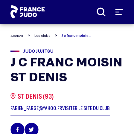
Panneau de gestion des cookies
Les clubs
J c franc moisin st denis
Accueil
JUDO JUJITSU
J C FRANC MOISIN
ST DENIS
ST DENIS (93)
FABIEN_FARGE@YAHOO.FR
VISITER LE SITE DU CLUB