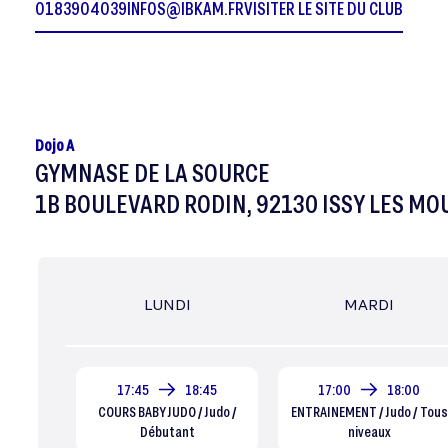
0183904039
INFOS@IBKAM.FR
VISITER LE SITE DU CLUB
Dojo A
GYMNASE DE LA SOURCE
1B BOULEVARD RODIN, 92130 ISSY LES M
LUNDI
MARDI
17:45
18:45
17:00
18:00
COURS BABY JUDO / Judo /
ENTRAINEMENT / Judo / Tous
Débutant
niveaux