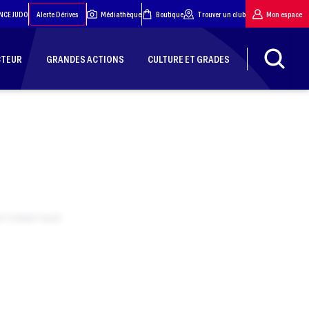
NCE JUDO
Alerte Dérives
Médiathèque
Boutique
Trouver un club
Mon espace
CTEUR
GRANDES ACTIONS
CULTURE ET GRADES