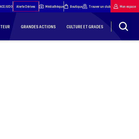
NCE JUDO
Alerte Dérives
Médiathèque
Boutique
Trouver un club
Mon espace
CTEUR
GRANDES ACTIONS
CULTURE ET GRADES