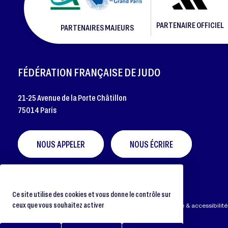
PARTENAIRE OFFICIEL
PARTENAIRES MAJEURS
FOOTER
FÉDÉRATION FRANÇAISE DE JUDO
21-25 Avenue de la Porte Châtillon
75014 Paris
NOUS APPELER
NOUS ÉCRIRE
Ce site utilise des cookies et vous donne le contrôle sur
ceux que vous souhaitez activer
Préférences cookies
Protection des données
Aide & accessibilité