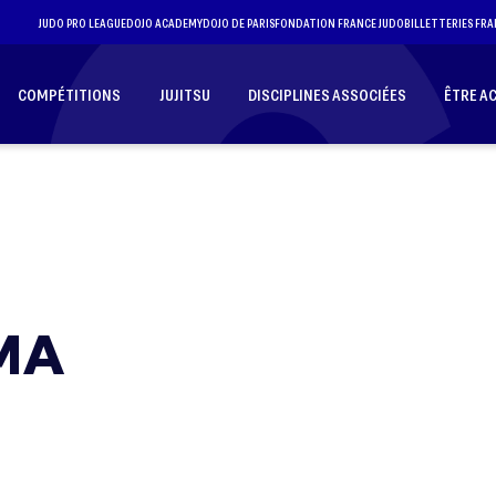
JUDO PRO LEAGUE
DOJO ACADEMY
DOJO DE PARIS
FONDATION FRANCE JUDO
BILLETTERIES FRA
COMPÉTITIONS
JUJITSU
DISCIPLINES ASSOCIÉES
ÊTRE A
MA