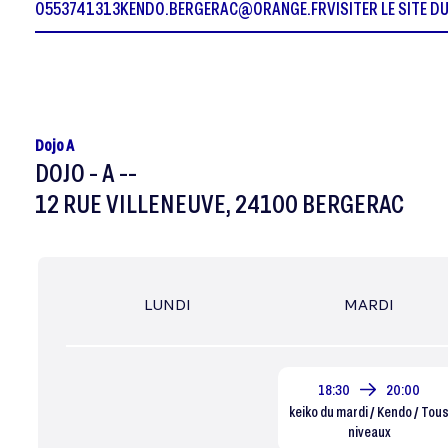
0553741313
KENDO.BERGERAC@ORANGE.FR
VISITER LE SITE D
Dojo A
DOJO - A --
12 RUE VILLENEUVE, 24100 BERGERAC
LUNDI
MARDI
18:30
20:00
keiko du mardi / Kendo / Tou
niveaux