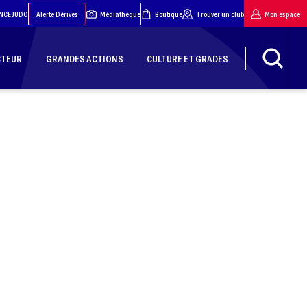
NCE JUDO
Alerte Dérives
Médiathèque
Boutique
Trouver un club
Mon espace
CTEUR
GRANDES ACTIONS
CULTURE ET GRADES