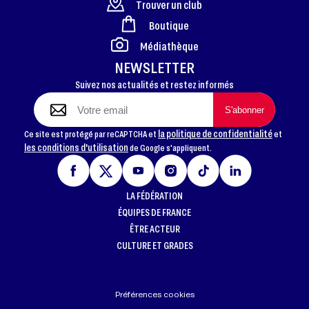
Trouver un club
Boutique
FOOTER
Médiathèque
NEWSLETTER
Suivez nos actualités et restez informés
la politique de confidentialité
Ce site est protégé par reCAPTCHA et
et
les conditions d'utilisation
de Google s'appliquent.
LA FÉDÉRATION
ÉQUIPES DE FRANCE
ÊTRE ACTEUR
CULTURE ET GRADES
Préférences cookies