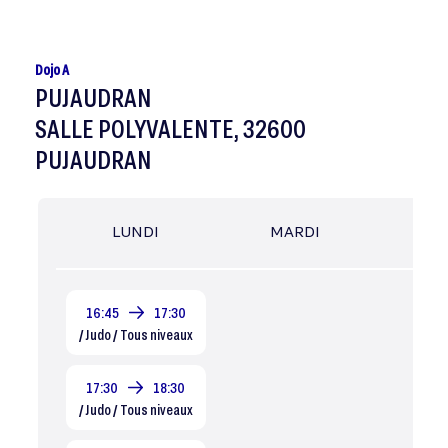
Dojo A
PUJAUDRAN
SALLE POLYVALENTE, 32600
PUJAUDRAN
LUNDI
MARDI
MER
16:45
17:30
/ Judo / Tous niveaux
17:30
18:30
/ Judo / Tous niveaux