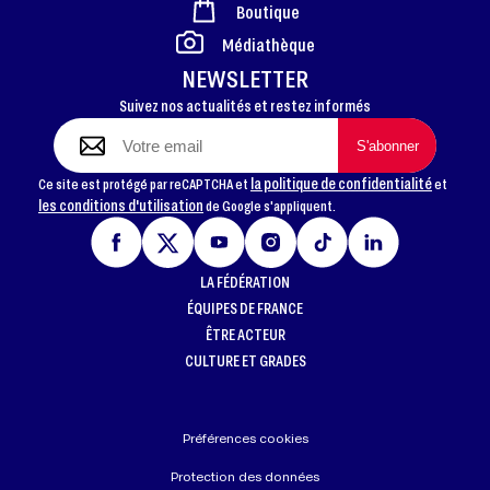
Boutique
FOOTER
Médiathèque
NEWSLETTER
Suivez nos actualités et restez informés
la politique de confidentialité
Ce site est protégé par reCAPTCHA et
et
les conditions d'utilisation
de Google s'appliquent.
LA FÉDÉRATION
ÉQUIPES DE FRANCE
ÊTRE ACTEUR
CULTURE ET GRADES
Préférences cookies
Protection des données