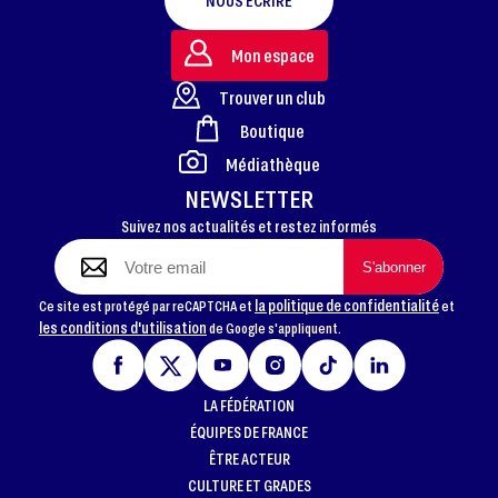
NOUS ÉCRIRE
Mon espace
Trouver un club
Boutique
FOOTER
Médiathèque
NEWSLETTER
Suivez nos actualités et restez informés
la politique de confidentialité
Ce site est protégé par reCAPTCHA et
et
les conditions d'utilisation
de Google s'appliquent.
LA FÉDÉRATION
ÉQUIPES DE FRANCE
ÊTRE ACTEUR
CULTURE ET GRADES