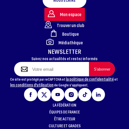
NOUS ÉCRIRE
Mon espace
Trouver un club
Boutique
FOOTER
Médiathèque
NEWSLETTER
Suivez nos actualités et restez informés
la politique de confidentialité
Ce site est protégé par reCAPTCHA et
et
les conditions d'utilisation
de Google s'appliquent.
LA FÉDÉRATION
ÉQUIPES DE FRANCE
ÊTRE ACTEUR
CULTURE ET GRADES