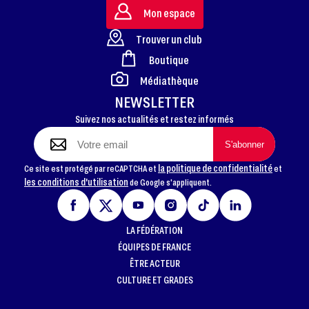
Mon espace
Trouver un club
Boutique
FOOTER
Médiathèque
NEWSLETTER
Suivez nos actualités et restez informés
la politique de confidentialité
Ce site est protégé par reCAPTCHA et
et
les conditions d'utilisation
de Google s'appliquent.
LA FÉDÉRATION
ÉQUIPES DE FRANCE
ÊTRE ACTEUR
CULTURE ET GRADES