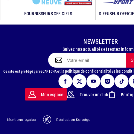
FOURNISSEURS OFFICIELS
DIFFUSEUR OFFICIE
NEWSLETTER
Suivez nos actualités et restez infor
la politique de confidentialité
les conditi
Ce site est protégé par reCAPTCHA et
et
Mon espace
Trouver un club
Boutiq
Mentions légales
Réalisation Koredge