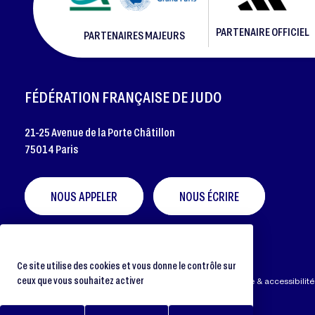
PARTENAIRE OFFICIEL
PARTENAIRES MAJEURS
FOOTER
FÉDÉRATION FRANÇAISE DE JUDO
21-25 Avenue de la Porte Châtillon
75014 Paris
NOUS APPELER
NOUS ÉCRIRE
Ce site utilise des cookies et vous donne le contrôle sur
ceux que vous souhaitez activer
Préférences cookies
Protection des données
Aide & accessibilité