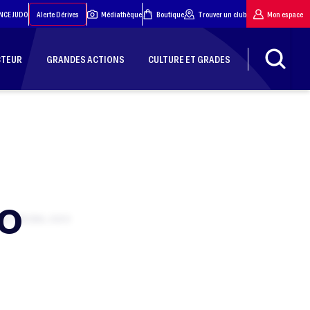
NCE JUDO
Alerte Dérives
Médiathèque
Boutique
Trouver un club
Mon espace
CTEUR
GRANDES ACTIONS
CULTURE ET GRADES
DO