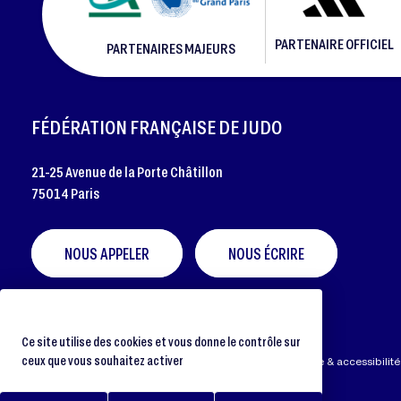
PARTENAIRE OFFICIEL
PARTENAIRES MAJEURS
FOOTER
FÉDÉRATION FRANÇAISE DE JUDO
21-25 Avenue de la Porte Châtillon
75014 Paris
NOUS APPELER
NOUS ÉCRIRE
Ce site utilise des cookies et vous donne le contrôle sur
ceux que vous souhaitez activer
Préférences cookies
Protection des données
Aide & accessibilité