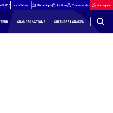
NCE JUDO
Alerte Dérives
Médiathèque
Boutique
Trouver un club
Mon espace
CTEUR
GRANDES ACTIONS
CULTURE ET GRADES