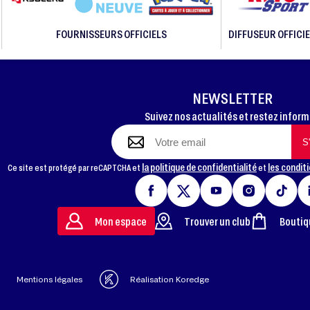
FOURNISSEURS OFFICIELS
DIFFUSEUR OFFICIE
NEWSLETTER
Suivez nos actualités et restez infor
la politique de confidentialité
les conditi
Ce site est protégé par reCAPTCHA et
et
Mon espace
Trouver un club
Boutiq
Mentions légales
Réalisation Koredge