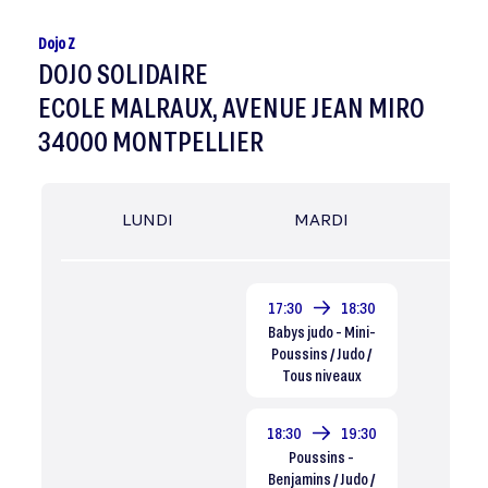
Dojo Z
DOJO SOLIDAIRE
ECOLE MALRAUX, AVENUE JEAN MIRO
34000 MONTPELLIER
LUNDI
MARDI
MER
17:30
18:30
Babys judo - Mini-
Poussins / Judo /
Tous niveaux
18:30
19:30
Poussins -
Benjamins / Judo /