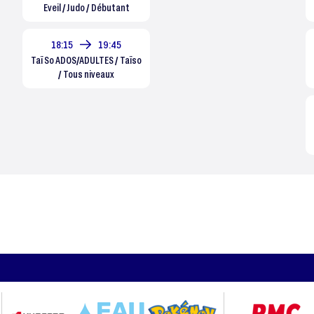
Eveil / Judo / Débutant
18:15
19:45
Taï So ADOS/ADULTES / Taïso
/ Tous niveaux