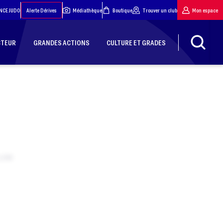
NCE JUDO
Alerte Dérives
Médiathèque
Boutique
Trouver un club
Mon espace
CTEUR
GRANDES ACTIONS
CULTURE ET GRADES