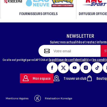
FOURNISSEURS OFFICIELS
DIFFUSEUR OFFICIE
NEWSLETTER
Suivez nos actualités et restez infor
la politique de confidentialité
les conditi
Ce site est protégé par reCAPTCHA et
et
Mon espace
Trouver un club
Boutiq
Mentions légales
Réalisation Koredge