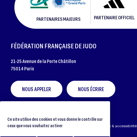
PARTENAIRE OFFICIEL
PARTENAIRES MAJEURS
FOOTER
FÉDÉRATION FRANÇAISE DE JUDO
21-25 Avenue de la Porte Châtillon
75014 Paris
NOUS APPELER
NOUS ÉCRIRE
Ce site utilise des cookies et vous donne le contrôle sur
ceux que vous souhaitez activer
Préférences cookies
Protection des données
Aide & accessibilité