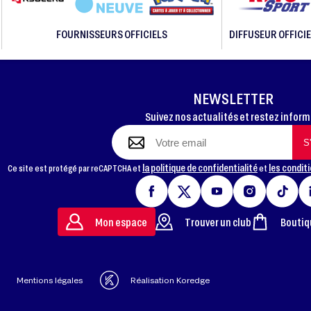
FOURNISSEURS OFFICIELS
DIFFUSEUR OFFICIE
NEWSLETTER
Suivez nos actualités et restez infor
la politique de confidentialité
les conditi
Ce site est protégé par reCAPTCHA et
et
Mon espace
Trouver un club
Boutiq
Mentions légales
Réalisation Koredge