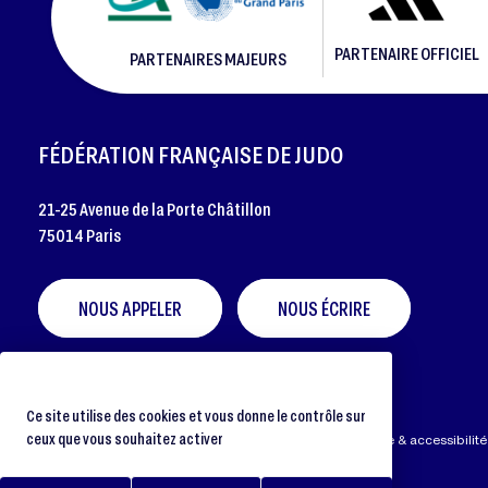
PARTENAIRE OFFICIEL
PARTENAIRES MAJEURS
FOOTER
FÉDÉRATION FRANÇAISE DE JUDO
21-25 Avenue de la Porte Châtillon
75014 Paris
NOUS APPELER
NOUS ÉCRIRE
Ce site utilise des cookies et vous donne le contrôle sur
ceux que vous souhaitez activer
Préférences cookies
Protection des données
Aide & accessibilité