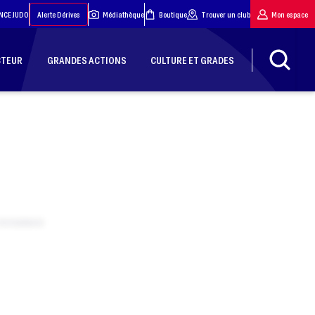
NCE JUDO
Alerte Dérives
Médiathèque
Boutique
Trouver un club
Mon espace
CTEUR
GRANDES ACTIONS
CULTURE ET GRADES