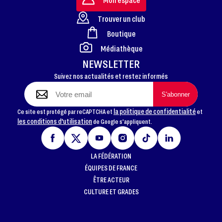
Trouver un club
Boutique
FOOTER
Médiathèque
NEWSLETTER
Suivez nos actualités et restez informés
la politique de confidentialité
Ce site est protégé par reCAPTCHA et
et
les conditions d'utilisation
de Google s'appliquent.
LA FÉDÉRATION
ÉQUIPES DE FRANCE
ÊTRE ACTEUR
CULTURE ET GRADES