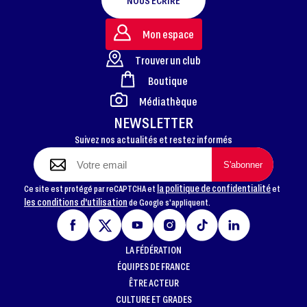
NOUS ÉCRIRE
Mon espace
Trouver un club
Boutique
FOOTER
Médiathèque
NEWSLETTER
Suivez nos actualités et restez informés
la politique de confidentialité
Ce site est protégé par reCAPTCHA et
et
les conditions d'utilisation
de Google s'appliquent.
LA FÉDÉRATION
ÉQUIPES DE FRANCE
ÊTRE ACTEUR
CULTURE ET GRADES