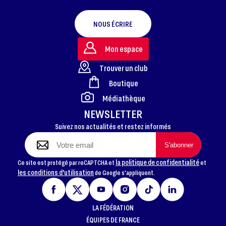
NOUS ÉCRIRE
Mon espace
Trouver un club
Boutique
FOOTER
Médiathèque
NEWSLETTER
Suivez nos actualités et restez informés
la politique de confidentialité
Ce site est protégé par reCAPTCHA et
et
les conditions d'utilisation
de Google s'appliquent.
LA FÉDÉRATION
ÉQUIPES DE FRANCE