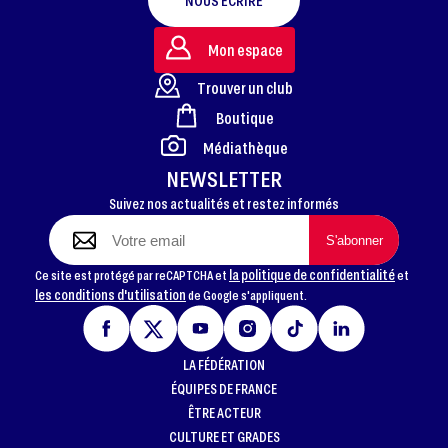
NOUS ÉCRIRE
Mon espace
Trouver un club
Boutique
FOOTER
Médiathèque
NEWSLETTER
Suivez nos actualités et restez informés
la politique de confidentialité
Ce site est protégé par reCAPTCHA et
et
les conditions d'utilisation
de Google s'appliquent.
LA FÉDÉRATION
ÉQUIPES DE FRANCE
ÊTRE ACTEUR
CULTURE ET GRADES