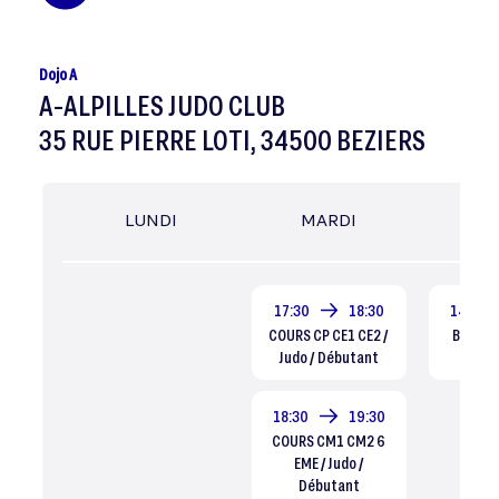
Dojo A
A-ALPILLES JUDO CLUB
35 RUE PIERRE LOTI, 34500 BEZIERS
LUNDI
MARDI
MER
17:30
18:30
14:00
COURS CP CE1 CE2 /
BABY JU
Judo / Débutant
Dé
18:30
19:30
COURS CM1 CM2 6
EME / Judo /
Débutant