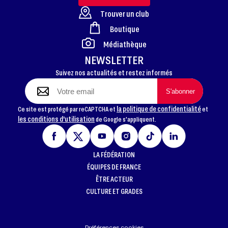
Trouver un club
Boutique
FOOTER
Médiathèque
NEWSLETTER
Suivez nos actualités et restez informés
la politique de confidentialité
Ce site est protégé par reCAPTCHA et
et
les conditions d'utilisation
de Google s'appliquent.
LA FÉDÉRATION
ÉQUIPES DE FRANCE
ÊTRE ACTEUR
CULTURE ET GRADES
Préférences cookies