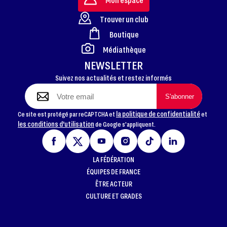
Trouver un club
Boutique
FOOTER
Médiathèque
NEWSLETTER
Suivez nos actualités et restez informés
la politique de confidentialité
Ce site est protégé par reCAPTCHA et
et
les conditions d'utilisation
de Google s'appliquent.
LA FÉDÉRATION
ÉQUIPES DE FRANCE
ÊTRE ACTEUR
CULTURE ET GRADES