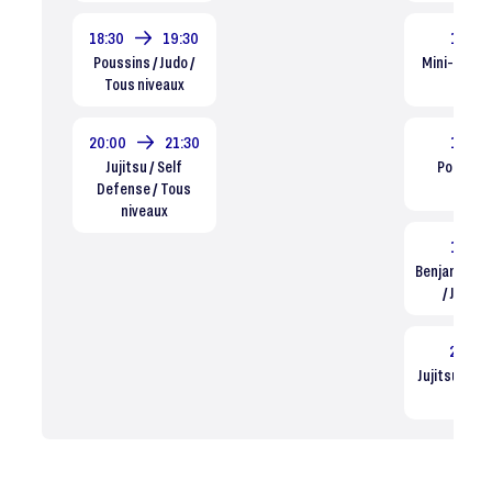
18:30
19:30
16:30
Poussins / Judo /
Mini-Poussi
Tous niveaux
n
20:00
21:30
17:30
Jujitsu / Self
Poussins
Defense / Tous
n
niveaux
18:30
Benjamins/
/ Judo /
20:00
Jujitsu / Se
n