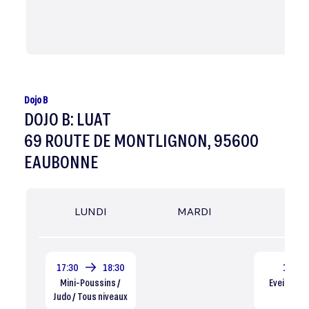
Dojo B
DOJO B: LUAT
69 ROUTE DE MONTLIGNON, 95600
EAUBONNE
LUNDI
MARDI
ME
17:30
18:30
15:30
Mini-Poussins /
Eveil Judo 
Judo / Tous niveaux
n