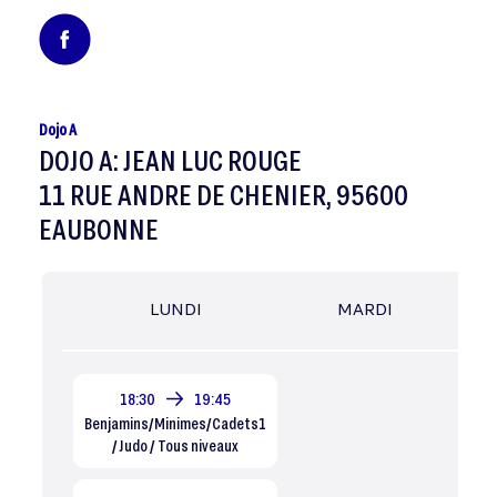
Dojo A
DOJO A: JEAN LUC ROUGE
11 RUE ANDRE DE CHENIER, 95600
EAUBONNE
LUNDI
MARDI
ME
18:30
19:45
Benjamins/Minimes/Cadets1
/ Judo / Tous niveaux