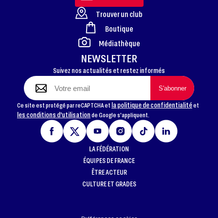
Trouver un club
Boutique
FOOTER
Médiathèque
NEWSLETTER
Suivez nos actualités et restez informés
la politique de confidentialité
Ce site est protégé par reCAPTCHA et
et
les conditions d'utilisation
de Google s'appliquent.
LA FÉDÉRATION
ÉQUIPES DE FRANCE
ÊTRE ACTEUR
CULTURE ET GRADES