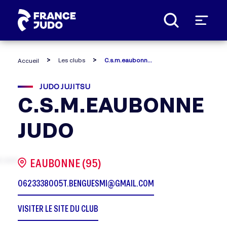
Panneau de gestion des cookies
Les clubs
C.s.m.eaubonne judo
Accueil
JUDO JUJITSU
C.S.M.EAUBONNE
JUDO
EAUBONNE (95)
0623338005
T.BENGUESMI@GMAIL.COM
VISITER LE SITE DU CLUB