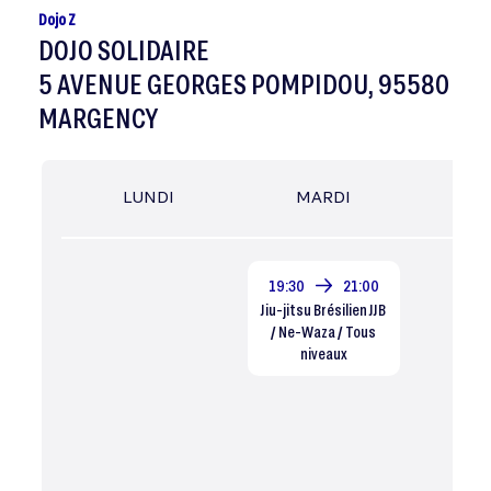
Dojo Z
DOJO SOLIDAIRE
5 AVENUE GEORGES POMPIDOU, 95580
MARGENCY
LUNDI
MARDI
MER
19:30
21:00
Jiu-jitsu Brésilien JJB
/ Ne-Waza / Tous
niveaux