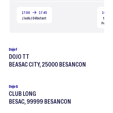
17:00
17:45
10:00
/ Judo / Débutant
test jp
Perfec
Dojo F
DOJO TT
BEASAC CITY, 25000 BESANCON
Dojo G
CLUB LONG
BESAC, 99999 BESANCON