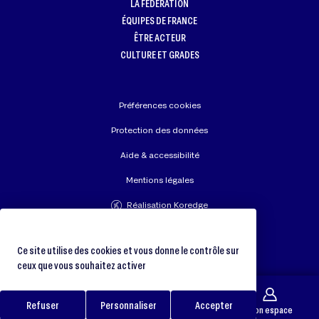
LA FÉDÉRATION
ÉQUIPES DE FRANCE
ÊTRE ACTEUR
CULTURE ET GRADES
Préférences cookies
Protection des données
Aide & accessibilité
Mentions légales
Réalisation Koredge
Union Européenne de Judo
Fédération Internationale de Judo
Ce site utilise des cookies et vous donne le contrôle sur
ceux que vous souhaitez activer
Refuser
Personnaliser
Accepter
Galerie
Trouver un club
Boutique
Mon espace