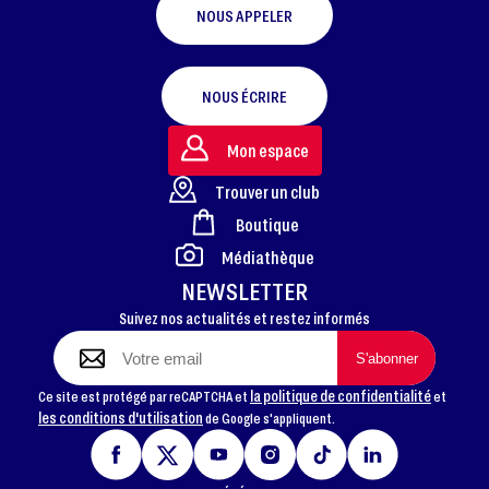
NOUS APPELER
NOUS ÉCRIRE
Mon espace
Trouver un club
Boutique
FOOTER
Médiathèque
NEWSLETTER
Suivez nos actualités et restez informés
la politique de confidentialité
Ce site est protégé par reCAPTCHA et
et
les conditions d'utilisation
de Google s'appliquent.