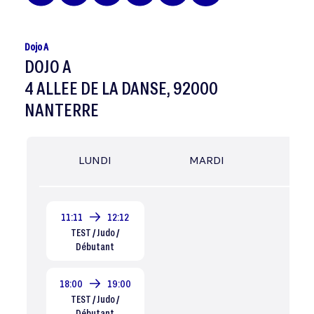
Dojo A
DOJO A
4 ALLEE DE LA DANSE, 92000
NANTERRE
LUNDI
MARDI
MER
11:11
12:12
TEST / Judo /
Débutant
18:00
19:00
TEST / Judo /
Débutant