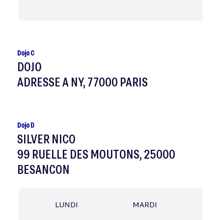
Dojo C
DOJO
ADRESSE A NY, 77000 PARIS
Dojo D
SILVER NICO
99 RUELLE DES MOUTONS, 25000
BESANCON
LUNDI
MARDI
MER