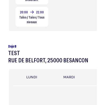
20:00
21:00
Taîso / Taïso / Tous
niveaux
Dojo B
TEST
RUE DE BELFORT, 25000 BESANCON
LUNDI
MARDI
MER