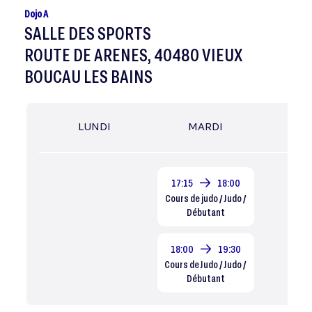
Dojo A
SALLE DES SPORTS
ROUTE DE ARENES, 40480 VIEUX
BOUCAU LES BAINS
LUNDI
MARDI
MER
17:15
18:00
Cours de judo / Judo /
Débutant
18:00
19:30
Cours de Judo / Judo /
Débutant