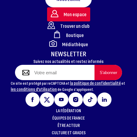
Mon espace
Trouver un club
Boutique
FOOTER
Médiathèque
NEWSLETTER
Suivez nos actualités et restez informés
la politique de confidentialité
Ce site est protégé par reCAPTCHA et
et
les conditions d'utilisation
de Google s'appliquent.
LA FÉDÉRATION
ÉQUIPES DE FRANCE
ÊTRE ACTEUR
CULTURE ET GRADES