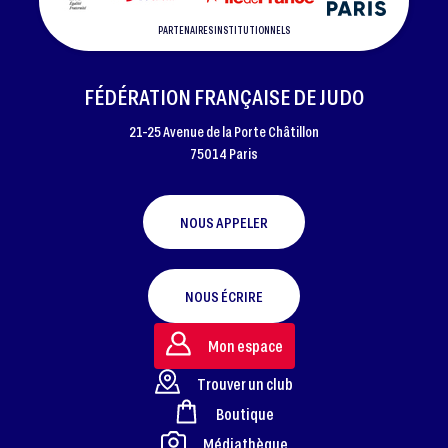
PARTENAIRES INSTITUTIONNELS
FÉDÉRATION FRANÇAISE DE JUDO
21-25 Avenue de la Porte Châtillon
75014 Paris
NOUS APPELER
NOUS ÉCRIRE
Mon espace
Trouver un club
Boutique
FOOTER
Médiathèque