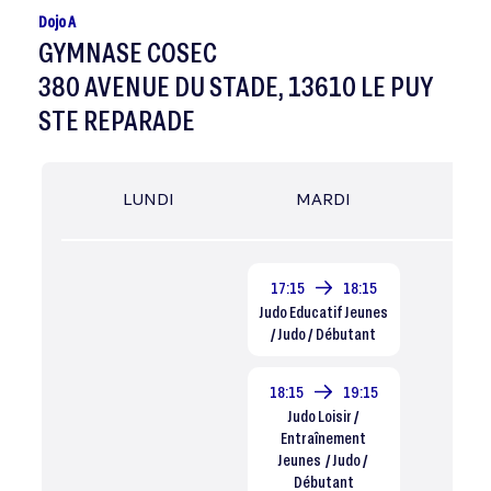
Dojo A
GYMNASE COSEC
380 AVENUE DU STADE, 13610 LE PUY
STE REPARADE
LUNDI
MARDI
MER
17:15
18:15
Judo Educatif Jeunes
/ Judo / Débutant
18:15
19:15
Judo Loisir /
Entraînement
Jeunes / Judo /
Débutant