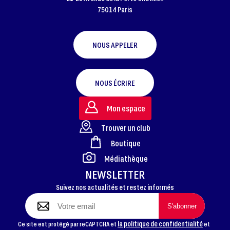
75014 Paris
NOUS APPELER
NOUS ÉCRIRE
Mon espace
Trouver un club
Boutique
FOOTER
Médiathèque
NEWSLETTER
Suivez nos actualités et restez informés
la politique de confidentialité
Ce site est protégé par reCAPTCHA et
et