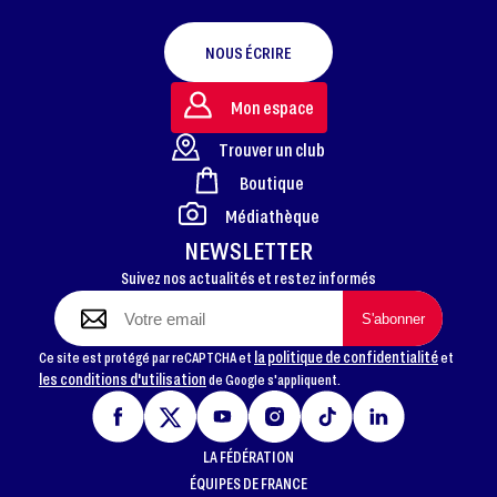
NOUS ÉCRIRE
Mon espace
Trouver un club
Boutique
FOOTER
Médiathèque
NEWSLETTER
Suivez nos actualités et restez informés
la politique de confidentialité
Ce site est protégé par reCAPTCHA et
et
les conditions d'utilisation
de Google s'appliquent.
LA FÉDÉRATION
ÉQUIPES DE FRANCE