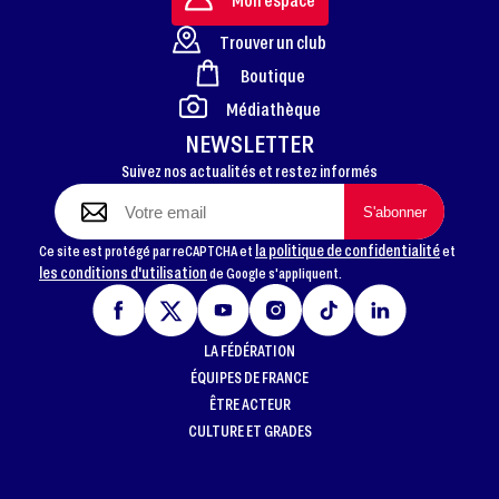
Trouver un club
Boutique
FOOTER
Médiathèque
NEWSLETTER
Suivez nos actualités et restez informés
la politique de confidentialité
Ce site est protégé par reCAPTCHA et
et
les conditions d'utilisation
de Google s'appliquent.
LA FÉDÉRATION
ÉQUIPES DE FRANCE
ÊTRE ACTEUR
CULTURE ET GRADES