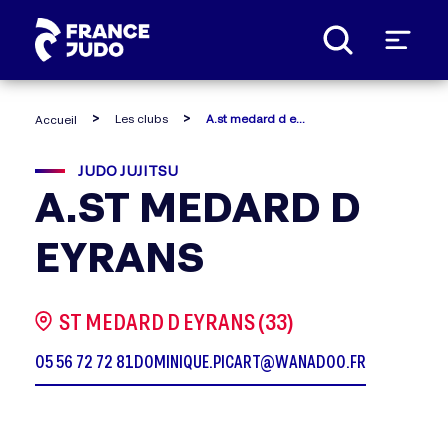
Panneau de gestion des cookies
Les clubs
A.st medard d eyrans
Accueil
JUDO JUJITSU
A.ST MEDARD D
EYRANS
ST MEDARD D EYRANS (33)
05 56 72 72 81
DOMINIQUE.PICART@WANADOO.FR