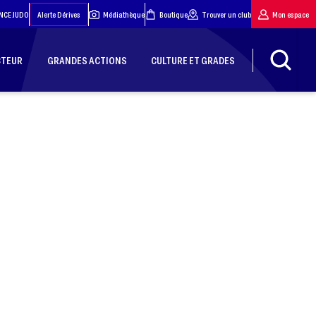
NCE JUDO
Alerte Dérives
Médiathèque
Boutique
Trouver un club
Mon espace
CTEUR
GRANDES ACTIONS
CULTURE ET GRADES