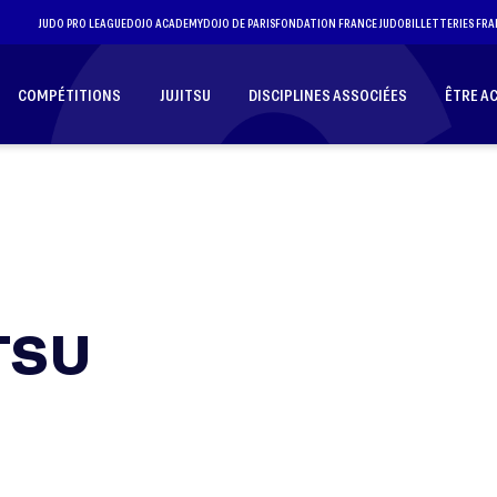
JUDO PRO LEAGUE
DOJO ACADEMY
DOJO DE PARIS
FONDATION FRANCE JUDO
BILLETTERIES FRA
COMPÉTITIONS
JUJITSU
DISCIPLINES ASSOCIÉES
ÊTRE A
TSU