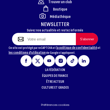
Trouver un club
Boutique
FOOTER
Médiathèque
NEWSLETTER
Suivez nos actualités et restez informés
la politique de confidentialité
Ce site est protégé par reCAPTCHA et
et
les conditions d'utilisation
de Google s'appliquent.
LA FÉDÉRATION
ÉQUIPES DE FRANCE
ÊTRE ACTEUR
CULTURE ET GRADES
Préférences cookies