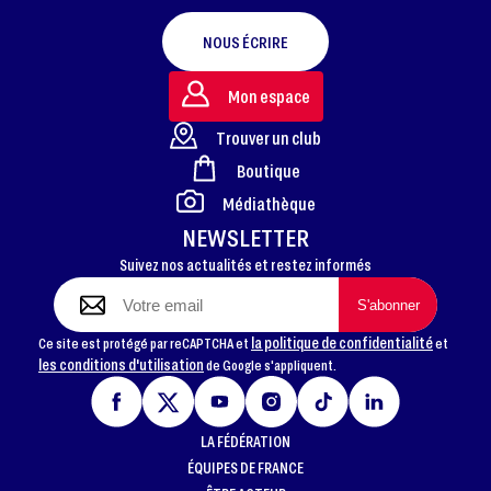
NOUS ÉCRIRE
Mon espace
Trouver un club
Boutique
FOOTER
Médiathèque
NEWSLETTER
Suivez nos actualités et restez informés
la politique de confidentialité
Ce site est protégé par reCAPTCHA et
et
les conditions d'utilisation
de Google s'appliquent.
LA FÉDÉRATION
ÉQUIPES DE FRANCE