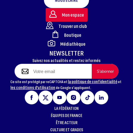
NOUS ÉCRIRE
Mon espace
Trouver un club
Boutique
FOOTER
Médiathèque
NEWSLETTER
Suivez nos actualités et restez informés
la politique de confidentialité
Ce site est protégé par reCAPTCHA et
et
les conditions d'utilisation
de Google s'appliquent.
LA FÉDÉRATION
ÉQUIPES DE FRANCE
ÊTRE ACTEUR
CULTURE ET GRADES