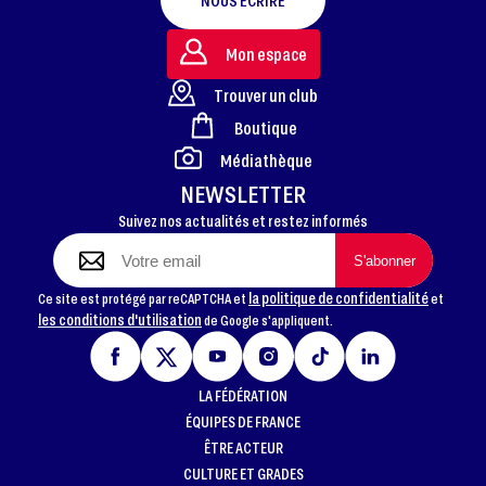
NOUS ÉCRIRE
Mon espace
Trouver un club
Boutique
FOOTER
Médiathèque
NEWSLETTER
Suivez nos actualités et restez informés
la politique de confidentialité
Ce site est protégé par reCAPTCHA et
et
les conditions d'utilisation
de Google s'appliquent.
LA FÉDÉRATION
ÉQUIPES DE FRANCE
ÊTRE ACTEUR
CULTURE ET GRADES