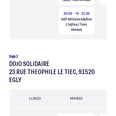
20:00
21:30
Self défense Adultes
/ Jujitsu / Tous
niveaux
Dojo Z
DOJO SOLIDAIRE
23 RUE THEOPHILE LE TIEC, 91520
EGLY
LUNDI
MARDI
MER