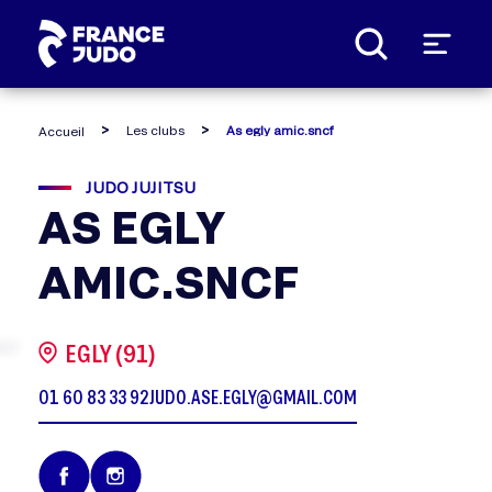
Panneau de gestion des cookies
Les clubs
As egly amic.sncf
Accueil
JUDO JUJITSU
AS EGLY
AMIC.SNCF
EGLY (91)
01 60 83 33 92
JUDO.ASE.EGLY@GMAIL.COM