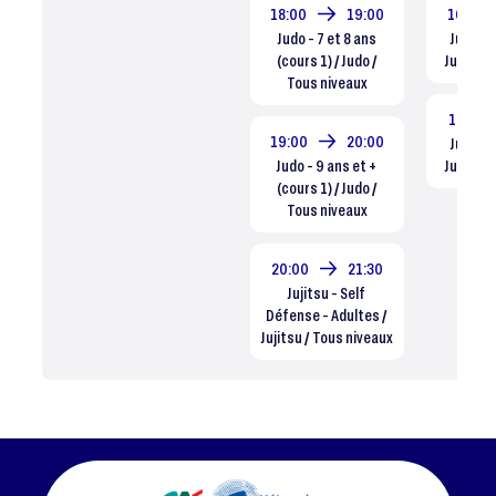
18:00
19:00
16:00
Judo - 7 et 8 ans
Judo - 3
(cours 1) / Judo /
Judo / T
Tous niveaux
16:45
19:00
20:00
Judo - 5
Judo - 9 ans et +
Judo / T
(cours 1) / Judo /
Tous niveaux
20:00
21:30
Jujitsu - Self
Défense - Adultes /
Jujitsu / Tous niveaux