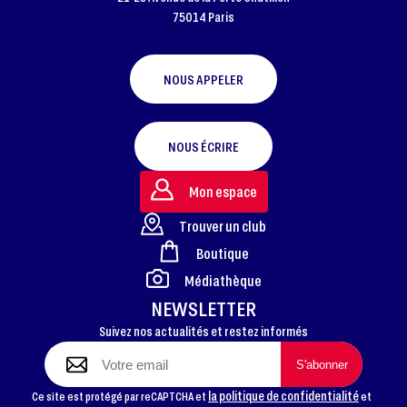
75014 Paris
NOUS APPELER
NOUS ÉCRIRE
Mon espace
Trouver un club
Boutique
FOOTER
Médiathèque
NEWSLETTER
Suivez nos actualités et restez informés
la politique de confidentialité
Ce site est protégé par reCAPTCHA et
et