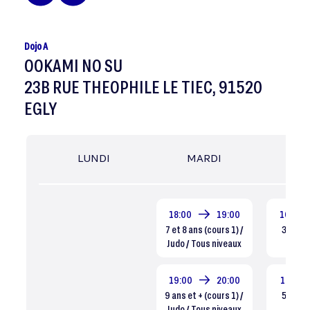
Dojo A
OOKAMI NO SU
23B RUE THEOPHILE LE TIEC, 91520
EGLY
LUNDI
MARDI
MER
18:00
19:00
16:00
7 et 8 ans (cours 1) /
3 et 4 a
Judo / Tous niveaux
Tous
19:00
20:00
16:45
9 ans et + (cours 1) /
5 et 6 a
Judo / Tous niveaux
Tous