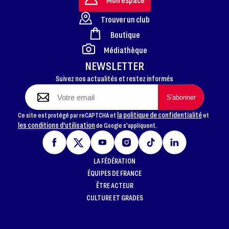
Trouver un club
Boutique
FOOTER
Médiathèque
NEWSLETTER
Suivez nos actualités et restez informés
la politique de confidentialité
Ce site est protégé par reCAPTCHA et
et
les conditions d'utilisation
de Google s'appliquent.
LA FÉDÉRATION
ÉQUIPES DE FRANCE
ÊTRE ACTEUR
CULTURE ET GRADES