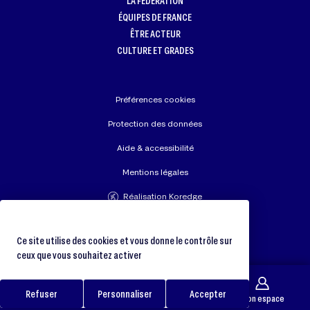
LA FÉDÉRATION
ÉQUIPES DE FRANCE
ÊTRE ACTEUR
CULTURE ET GRADES
Préférences cookies
Protection des données
Aide & accessibilité
Mentions légales
Réalisation Koredge
Union Européenne de Judo
Fédération Internationale de Judo
Ce site utilise des cookies et vous donne le contrôle sur
ceux que vous souhaitez activer
Refuser
Personnaliser
Accepter
Galerie
Trouver un club
Boutique
Mon espace