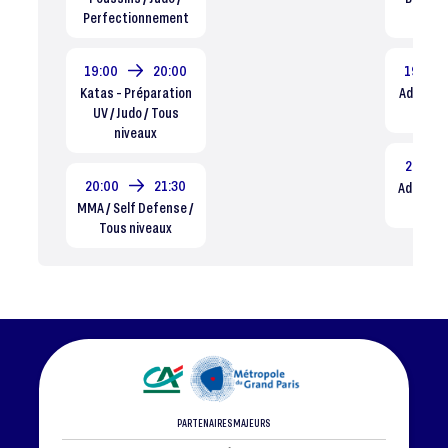
Perfectionnement
Dé
19:00
20:00
19:00
Katas - Préparation
Adolesce
UV / Judo / Tous
Tous
niveaux
20:00
20:00
21:30
Adultes /
MMA / Self Defense /
ni
Tous niveaux
PARTENAIRES MAJEURS