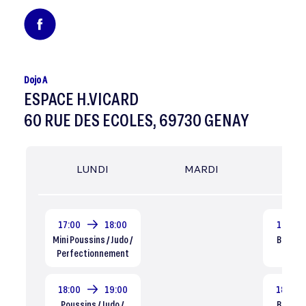
Dojo A
ESPACE H.VICARD
60 RUE DES ECOLES, 69730 GENAY
LUNDI
MARDI
MER
17:00
18:00
17:00
Mini Poussins / Judo /
Baby 4 a
Perfectionnement
Dé
18:00
19:00
18:00
Poussins / Judo /
Baby 5 a