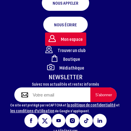
NOUS APPELER
NOUS ÉCRIRE
Mon espace
Trouver un club
Boutique
FOOTER
Médiathèque
NEWSLETTER
Suivez nos actualités et restez informés
la politique de confidentialité
Ce site est protégé par reCAPTCHA et
et
les conditions d'utilisation
de Google s'appliquent.