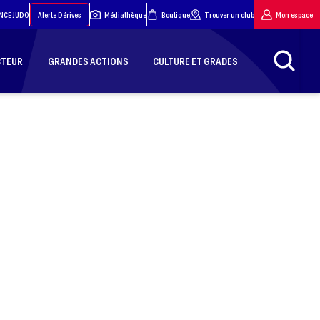
NCE JUDO
Alerte Dérives
Médiathèque
Boutique
Trouver un club
Mon espace
CTEUR
GRANDES ACTIONS
CULTURE ET GRADES