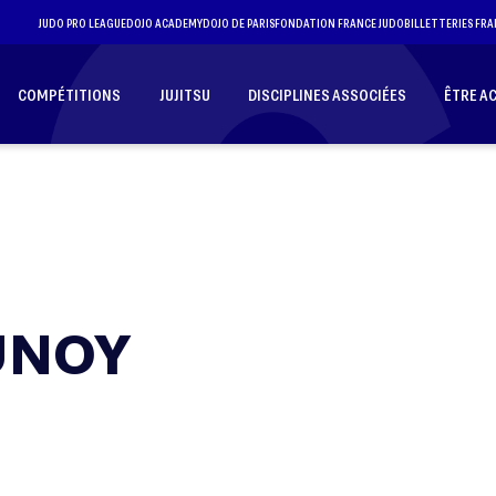
JUDO PRO LEAGUE
DOJO ACADEMY
DOJO DE PARIS
FONDATION FRANCE JUDO
BILLETTERIES FRA
COMPÉTITIONS
JUJITSU
DISCIPLINES ASSOCIÉES
ÊTRE A
UNOY