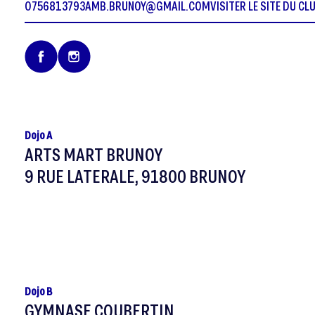
0756813793
AMB.BRUNOY@GMAIL.COM
VISITER LE SITE DU CL
Dojo A
ARTS MART BRUNOY
9 RUE LATERALE, 91800 BRUNOY
Dojo B
GYMNASE COUBERTIN