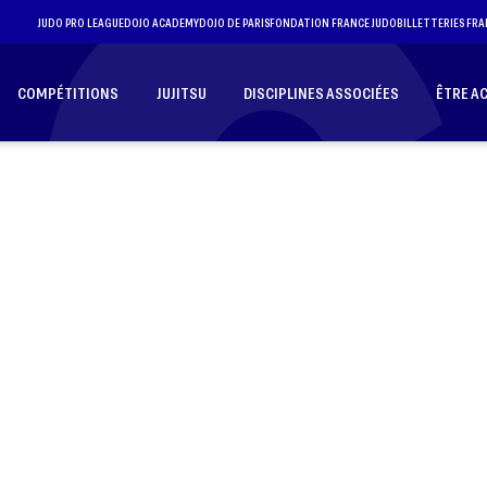
JUDO PRO LEAGUE
DOJO ACADEMY
DOJO DE PARIS
FONDATION FRANCE JUDO
BILLETTERIES FRA
COMPÉTITIONS
JUJITSU
DISCIPLINES ASSOCIÉES
ÊTRE A