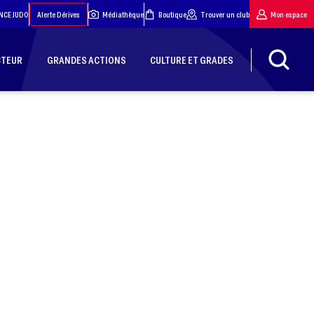
NCE JUDO
Alerte Dérives
Médiathèque
Boutique
Trouver un club
Mon espace
CTEUR
GRANDES ACTIONS
CULTURE ET GRADES