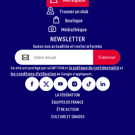
Trouver un club
Boutique
FOOTER
Médiathèque
NEWSLETTER
Suivez nos actualités et restez informés
la politique de confidentialité
Ce site est protégé par reCAPTCHA et
et
les conditions d'utilisation
de Google s'appliquent.
LA FÉDÉRATION
ÉQUIPES DE FRANCE
ÊTRE ACTEUR
CULTURE ET GRADES