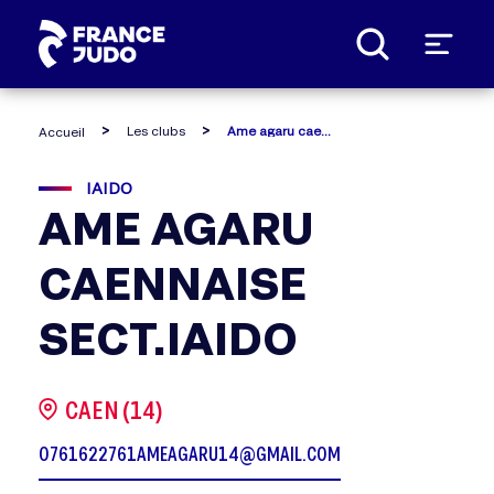
Panneau de gestion des cookies
Les clubs
Ame agaru caennaise sect.iaido
Accueil
IAIDO
AME AGARU
CAENNAISE
SECT.IAIDO
CAEN (14)
0761622761
AMEAGARU14@GMAIL.COM