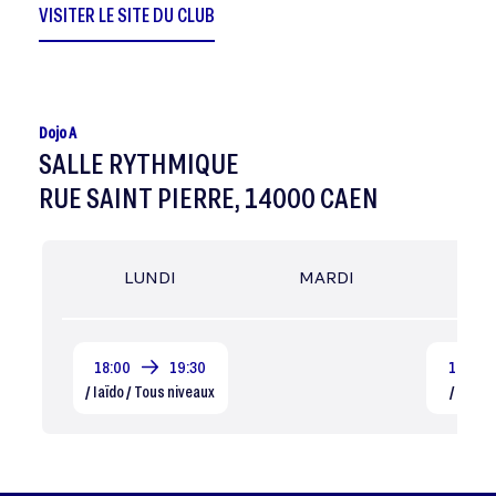
VISITER LE SITE DU CLUB
Dojo A
SALLE RYTHMIQUE
RUE SAINT PIERRE, 14000 CAEN
LUNDI
MARDI
MER
18:00
19:30
18:30
/ Iaïdo / Tous niveaux
/ Iaïdo