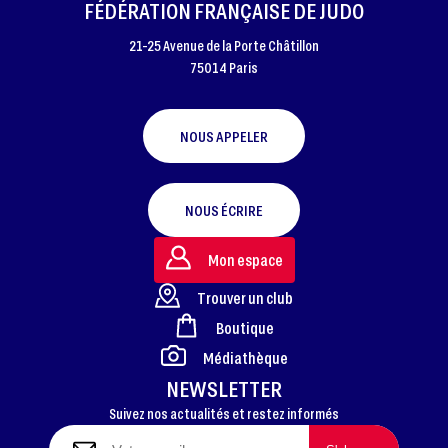
FÉDÉRATION FRANÇAISE DE JUDO
21-25 Avenue de la Porte Châtillon
75014 Paris
NOUS APPELER
NOUS ÉCRIRE
Mon espace
Trouver un club
Boutique
FOOTER
Médiathèque
NEWSLETTER
Suivez nos actualités et restez informés