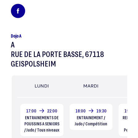
Dojo A
A
RUE DE LA PORTE BASSE, 67118
GEISPOLSHEIM
LUNDI
MARDI
MER
17:00
22:00
18:00
19:30
19:00
ENTRAINEMENTS DE
ENTRAINEMENT /
RENFO M
POUSSINS A SENIORS
Judo / Compétition
J
/ Judo / Tous niveaux
Perfec